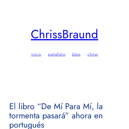
Skip
to
content
ChrissBraund
inicio
·
portafolio
·
blog
·
chriss
El libro “De Mí Para Mí, la
tormenta pasará” ahora en
portugués