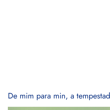
Skip
to
content
De mim para min, a tempestade