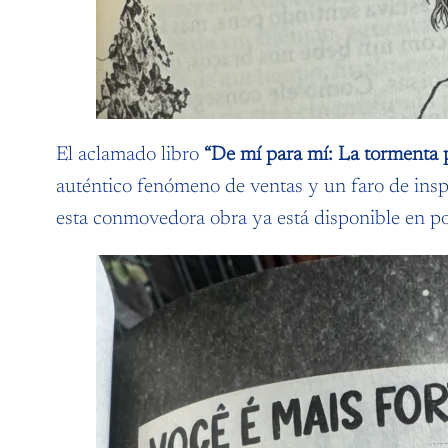
El aclamado libro
“De mí para mí: La tormenta 
auténtico fenómeno de ventas y un faro de insp
esta conmovedora obra ya está disponible en po