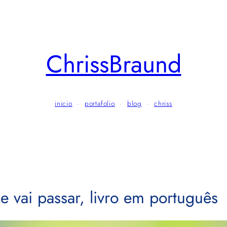
ChrissBraund
inicio
·
portafolio
·
blog
·
chriss
 vai passar, livro em português