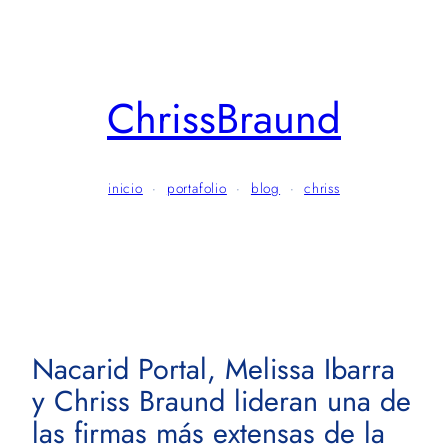
Skip
to
content
ChrissBraund
inicio
·
portafolio
·
blog
·
chriss
Nacarid Portal, Melissa Ibarra
y Chriss Braund lideran una de
las firmas más extensas de la