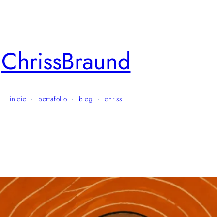
ChrissBraund
inicio
·
portafolio
·
blog
·
chriss